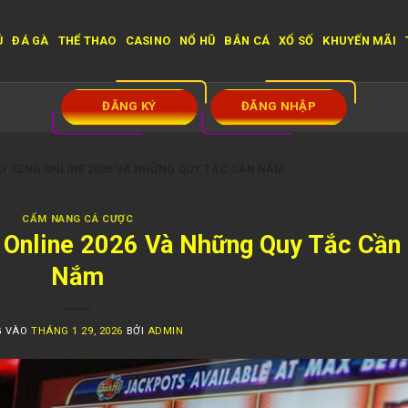
Ủ
ĐÁ GÀ
THỂ THAO
CASINO
NỔ HŨ
BẮN CÁ
XỔ SỐ
KHUYẾN MÃI
ĐĂNG KÝ
ĐĂNG NHẬP
Y XÈNG ONLINE 2026 VÀ NHỮNG QUY TẮC CẦN NẮM
CẨM NANG CÁ CƯỢC
 Online 2026 Và Những Quy Tắc Cần
Nắm
G VÀO
THÁNG 1 29, 2026
BỞI
ADMIN