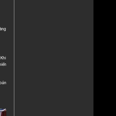
dàng
 Khi
hiến
 bản