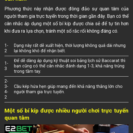
Phương thức này nhận được đông đảo sự quan tâm của
người tham gia trực tuyến trong thời gian gần đây. Bạn có thể
cân nhắc áp dụng một số bí kíp được chia sẻ để tự tin hơn
khi đưa ra lựa chọn, tránh một số rắc rối không đáng có.
1-
Dạng này rất dễ xuất hiện, thời lượng không quá dài nhưng
2
lại không khó để nhận biết.
Để dễ dàng áp dụng kỹ thuật soi bảng lịch sử Baccarat thì
1-
bạn cũng có thể cân nhắc đánh dạng 1-3, khả năng trúng
3
trong tầm tay.
2-
3-
Cầu kép hứa hẹn giúp mang đến khả năng thắng lớn cho
4-
người tham gia trực tuyến.
2
Một số bí kíp được nhiều người chơi trực tuyến
quan tâm