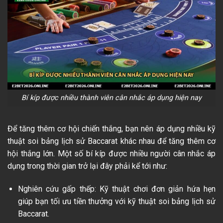
Bí kíp được nhiều thành viên cân nhắc áp dụng hiện nay
Để tăng thêm cơ hội chiến thắng, bạn nên áp dụng nhiều kỹ
thuật soi bảng lịch sử Baccarat khác nhau để tăng thêm cơ
hội thắng lớn. Một số bí kíp được nhiều người cân nhắc áp
dụng trong thời gian trở lại đây phải kể tới như:
Nghiên cứu gấp thếp: Kỹ thuật chơi đơn giản hứa hẹn
giúp bạn tối ưu tiền thưởng với kỹ thuật soi bảng lịch sử
Baccarat.