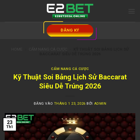
Bỏ
qua
nội
dung
ĐĂNG KÝ
HOME
»
CẨM NANG CÁ CƯỢC
»
KỸ THUẬT SOI BẢNG LỊCH SỬ
BACCARAT SIÊU DỄ TRÚNG 2026
CẨM NANG CÁ CƯỢC
Kỹ Thuật Soi Bảng Lịch Sử Baccarat
Siêu Dễ Trúng 2026
ĐĂNG VÀO
THÁNG 1 23, 2026
BỞI
ADMIN
23
Th1