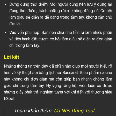
Dừng đúng thời điểm: Mọi người cũng nên lưu ý dừng lại
đúng thời điểm, tránh những rủi ro không đáng có. Cơ hội
làm giàu sẽ diễn ra dễ dàng trong tầm tay, không cần chờ
đợi lâu.
Vào vốn phù hợp: Bạn nên chia nhỏ tiền ra làm nhiều phần
và tiến hành đặt cược, cơ hội làm giàu sẽ diễn ra đơn giản
chỉ trong tầm tay.
Lời kết
Những thông tin trên đây đã phần nào giúp mọi người hiểu rõ
hơn về kỹ thuật soi bảng lịch sử Baccarat. Siêu phẩm casino
này không chỉ đơn giản mà còn giúp bạn nhanh chóng làm
giàu chỉ trong tầm tay. Hy vọng rằng hội viên luôn có được
những giây phút trải nghiệm tuyệt vời khi đến với thương hiệu
E2bet.
Tham khảo thêm:
Có Nên Dùng Tool