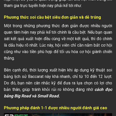
tham gia trực tuyến hiện nay phải kể tới như:
Phương thức soi cầu bệt siêu đơn giản và dễ trúng
Một trong những phương thức đơn giản được nhiều người
quan tâm hiện nay phải kể tới chính là cầu bệt. Nếu bạn quan
sát kết quả xuất hiện đều cùng về một kết quả, thì đó chính
là dấu hiệu rõ nhất. Lúc này, hội viên chỉ cần nắm bắt cơ hội
cũng như vào tiền phù hợp để tối ưu hóa cơ hội giành chiến
thắng.
Bên cạnh đó, thời lượng xuất hiện khi áp dụng kỹ thuật soi
bảng lịch sử Baccarat này khá nhanh, chỉ từ 10 đến 12 lượt.
Do đó, bạn nên cân nhắc kỹ để đưa ra lựa chọn có lợi cho
bản thân, giúp tránh khỏi rủi ro không đáng nhờ
cách đọc
bảng Big Road và Small Road.
Phương pháp đánh 1-1 được nhiều người đánh giá cao