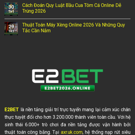
–
Thuật
có
Cách Đoán Quy Luật Bầu Cua Tôm Cá Online Dễ
Lưu
Fibonacci
bình
30
Ý
Trong
luận
Trúng 2026
Th1
Cần
Cá
ở
Biết
Cược
Bí
Không
Khi
–
Kíp
có
Thuật Toán Máy Xèng Online 2026 Và Những Quy
Đặt
Khám
Soi
bình
29
Cược
Phá
Cầu
luận
Tắc Cần Nắm
Th1
Cách
Chẵn
ở
Chơi
Lẻ
Cách
Không
Không
Đoán
có
Bao
Quy
bình
Giờ
Luật
luận
Thua
Bầu
ở
Hay
Cua
Thuật
Nhất
Tôm
Toán
2026
Cá
Máy
Online
Xèng
Dễ
Online
Trúng
2026
2026
Và
Những
Quy
Tắc
Cần
Nắm
E2BET
là nền tảng giải trí trực tuyến mang lại cảm xúc chân
thực tuyệt đối cho hơn
3.200.000
thành viên toàn cầu. Với hệ
sinh thái
6.000
+
trò chơi đa nền tảng được vận hành bởi
thuật toán công bằng. Tại
axr.uk.com
, hệ thống nạp rút siêu